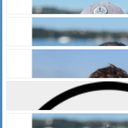
TEAM OPTI
Elouan
TEAM OPTI
Hortense
TEAM OPTI
Jules
TEAM OPTI
Lochlainn